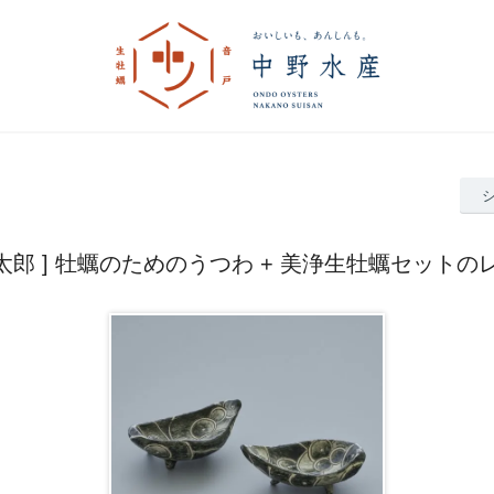
原 太郎 ] 牡蠣のためのうつわ + 美浄生牡蠣セットの