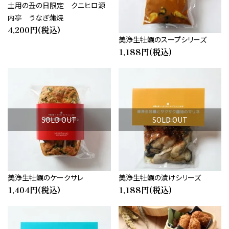
土用の丑の日限定 クニヒロ源
内亭 うなぎ蒲焼
4,200円(税込)
美浄生牡蠣のスープシリーズ
1,188円(税込)
SOLD OUT
SOLD OUT
美浄生牡蠣のケークサレ
美浄生牡蠣の漬けシリーズ
1,404円(税込)
1,188円(税込)
close