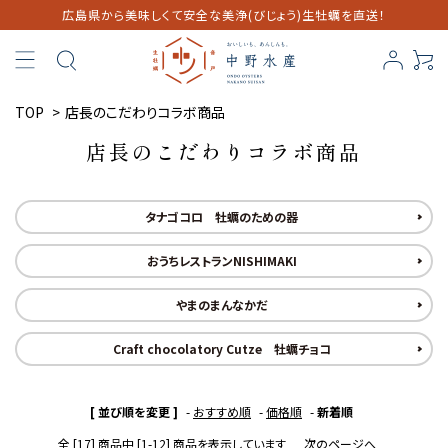
広島県から美味しくて安全な美浄(びじょう)生牡蠣を直送！
TOP
>
店長のこだわりコラボ商品
店長のこだわりコラボ商品
タナゴコロ 牡蠣のための器
おうちレストランNISHIMAKI
やまのまんなかだ
Craft chocolatory Cutze 牡蠣チョコ
[ 並び順を変更 ]
-
おすすめ順
-
価格順
-
新着順
全 [17] 商品中 [1-12] 商品を表示しています
次のページへ