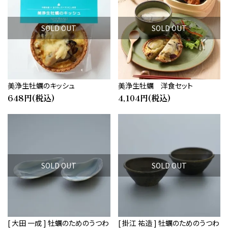
キーワード
SOLD OUT
SOLD OUT
カテゴリー
美浄生牡蠣のキッシュ
美浄生牡蠣 洋食セット
648円(税込)
4,104円(税込)
検索する
SOLD OUT
SOLD OUT
[ 大田 一成 ] 牡蠣のためのうつわ
[ 掛江 祐造 ] 牡蠣のためのうつわ