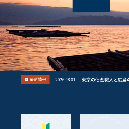
東京の佃煮職人と広島
最新情報
2026.08.01
info