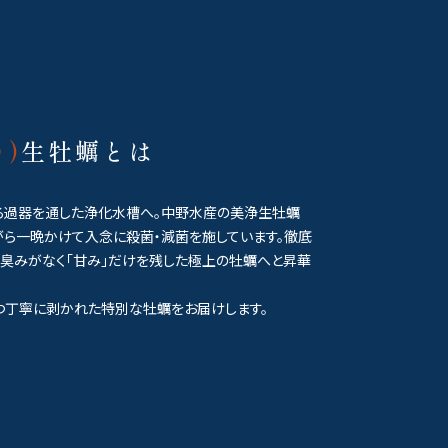
)
生牡蠣とは
ろ過器を通した浄化水槽へ。中野水産の美浄生牡蠣
がら一晩かけて入念に殺菌・減菌を施しています。徹底
、臭みがなく「甘み」だけを残した極上の牡蠣へと昇華
つ丁寧に剥かれた特別な牡蠣をお届けします。