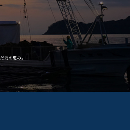
。
だ海の恵み。