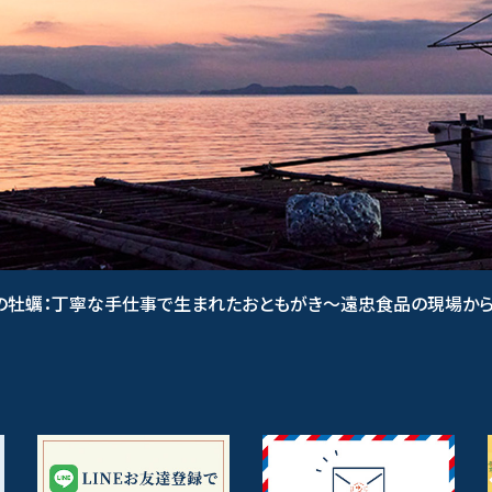
の牡蠣：丁寧な手仕事で生まれたおともがき〜遠忠食品の現場か