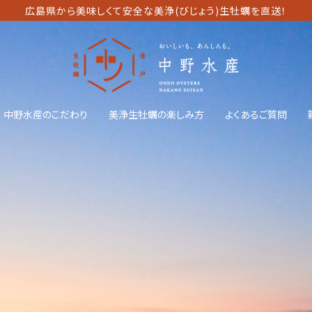
広島県から美味しくて安全な美浄(びじょう)生牡蠣を直送！
中野水産のこだわり
美浄生牡蠣の楽しみ方
よくあるご質問