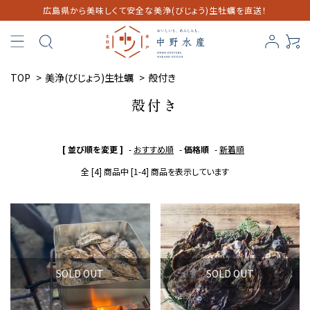
広島県から美味しくて安全な美浄(びじょう)生牡蠣を直送！
TOP
>
美浄(びじょう)生牡蠣
>
殻付き
殻付き
[ 並び順を変更 ]
-
おすすめ順
-
価格順
-
新着順
全 [4] 商品中 [1-4] 商品を表示しています
SOLD OUT
SOLD OUT