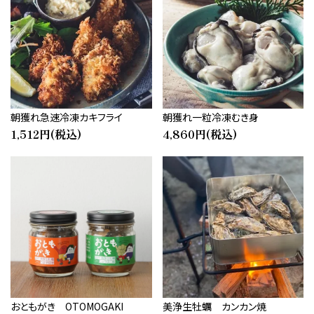
朝獲れ急速冷凍カキフライ
朝獲れ一粒冷凍むき身
1,512円(税込)
4,860円(税込)
おともがき OTOMOGAKI
美浄生牡蠣 カンカン焼