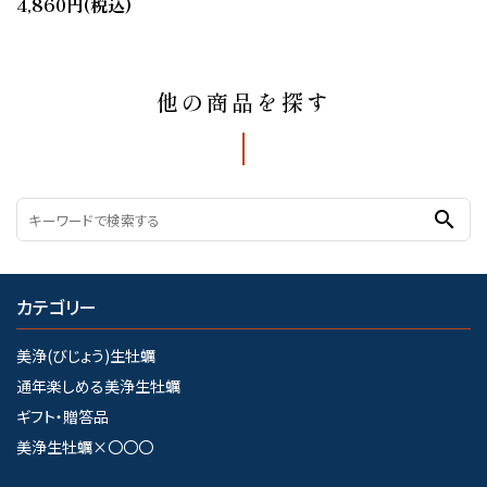
4,860円(税込)
他の商品を探す
search
カテゴリー
美浄(びじょう)生牡蠣
通年楽しめる美浄生牡蠣
ギフト・贈答品
美浄生牡蠣×〇〇〇