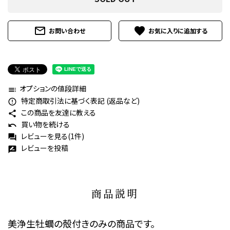
mail_outline
favorite
お問い合わせ
オプションの値段詳細
toc
特定商取引法に基づく表記 (返品など)
error_outline
この商品を友達に教える
share
買い物を続ける
undo
レビューを見る(1件)
forum
レビューを投稿
rate_review
商品説明
美浄生牡蠣の殻付きのみの商品です。