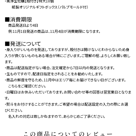
・美浄生牡蠣【殻付き】特大10個
紙製オリジナルギフトボックス（パルプモールド付）
■消費期限
商品発送日より4日
例:11月1日発送の商品は、11月4日が消費期限になります。
■発送について
・身入りがいいものを発送しておりますが、殻付きは開けないとわからないため身
入りが良くないものもある場合が稀にございます。ご理解の程、よろしくお願い致し
ます。
・商品は配送指定がない場合、注文確定から7日以内の発送となります。
・生ものですので、配達日指定をされることをお勧めいたします。
・商品の鮮度を守るため、11月中はエリア毎にお届けできない日がございます。
こちらをご確認ください。
・日曜日はお休みいただいております。お問い合わせ等の回答は翌営業日となりま
す。
・熨斗をお付けすることができます。ご希望の場合は配送設定の入力の際にお選
びください。
名入れの対応は致しかねますので、あらかじめご了承ください。
この商品についてのレビュー