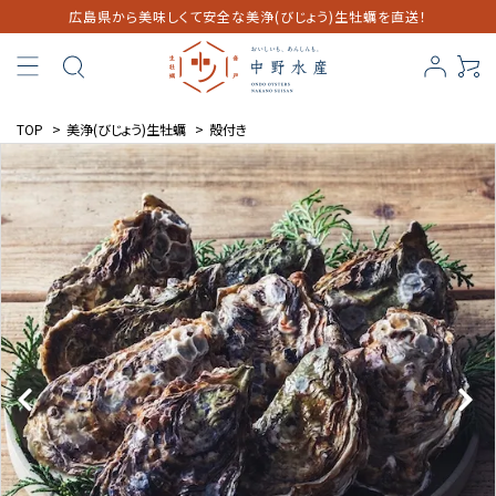
広島県から美味しくて安全な美浄(びじょう)生牡蠣を直送！
TOP
>
美浄(びじょう)生牡蠣
>
殻付き