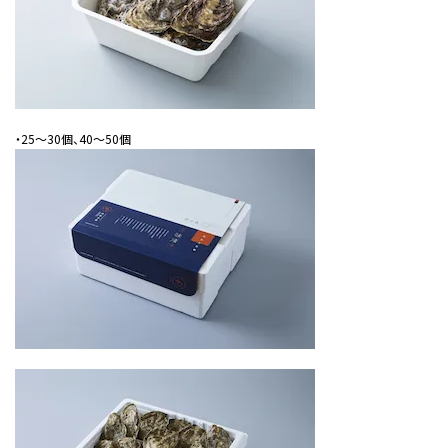
・25〜30個、40〜50個